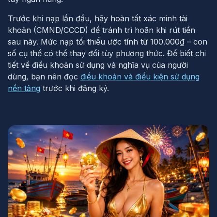
Trước khi nạp lần đầu, hãy hoàn tất xác minh tài
khoản (CMND/CCCD) để tránh trì hoãn khi rút tiền
sau này. Mức nạp tối thiểu ước tính từ 100.000₫ – con
số cụ thể có thể thay đổi tùy phương thức. Để biết chi
tiết về điều khoản sử dụng và nghĩa vụ của người
dùng, bạn nên đọc
điều khoản và điều kiện sử dụng
nền tảng
trước khi đăng ký.