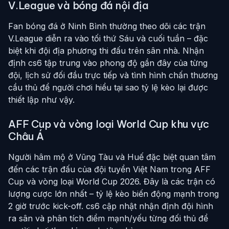
V.League và bóng đá nội địa
Fan bóng đá ở Ninh Bình thường theo dõi các trận
V.League diễn ra vào tối thứ Sáu và cuối tuần – đặc
biệt khi đội địa phương thi đấu trên sân nhà. Nhận
định cs6 tập trung vào phong độ gần đây của từng
đội, lịch sử đối đầu trực tiếp và tình hình chấn thương
cầu thủ để người chơi hiểu tại sao tỷ lệ kèo lại được
thiết lập như vậy.
AFF Cup và vòng loại World Cup khu vực
Châu Á
Người hâm mộ ở Vũng Tàu và Huế đặc biệt quan tâm
đến các trận đấu của đội tuyển Việt Nam trong AFF
Cup và vòng loại World Cup 2026. Đây là các trận có
lượng cược lớn nhất – tỷ lệ kèo biến động mạnh trong
2 giờ trước kick-off. cs6 cập nhật nhận định đội hình
ra sân và phân tích điểm mạnh/yếu từng đối thủ để