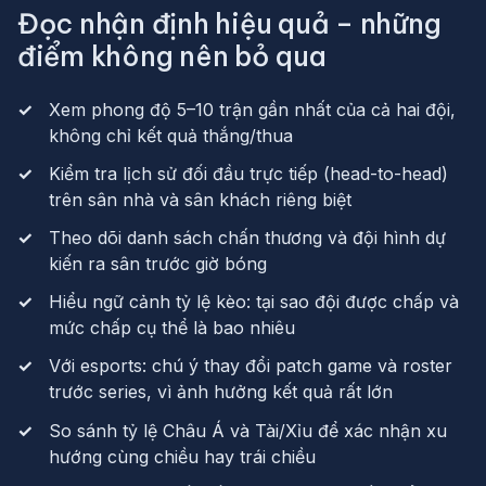
Đọc nhận định hiệu quả – những
điểm không nên bỏ qua
Xem phong độ 5–10 trận gần nhất của cả hai đội,
không chỉ kết quả thắng/thua
Kiểm tra lịch sử đối đầu trực tiếp (head-to-head)
trên sân nhà và sân khách riêng biệt
Theo dõi danh sách chấn thương và đội hình dự
kiến ra sân trước giờ bóng
Hiểu ngữ cảnh tỷ lệ kèo: tại sao đội được chấp và
mức chấp cụ thể là bao nhiêu
Với esports: chú ý thay đổi patch game và roster
trước series, vì ảnh hưởng kết quả rất lớn
So sánh tỷ lệ Châu Á và Tài/Xỉu để xác nhận xu
hướng cùng chiều hay trái chiều