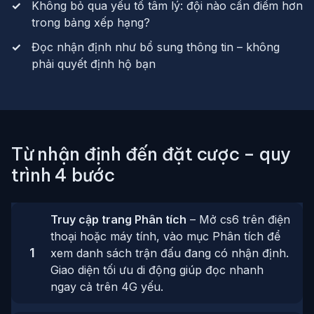
Không bỏ qua yếu tố tâm lý: đội nào cần điểm hơn
trong bảng xếp hạng?
Đọc nhận định như bổ sung thông tin – không
phải quyết định hộ bạn
Từ nhận định đến đặt cược – quy
trình 4 bước
Truy cập trang Phân tích
– Mở cs6 trên điện
thoại hoặc máy tính, vào mục Phân tích để
xem danh sách trận đấu đang có nhận định.
Giao diện tối ưu di động giúp đọc nhanh
ngay cả trên 4G yếu.