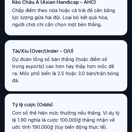
Kèo Châu Á (Asian Handicap – AHC)
Chấp điểm theo nửa hoặc cả trái để cân bằng
lực lượng giữa hai đội. Loại bỏ kết quả hòa,
người chơi chỉ cần chọn một bên thắng.
Tài/Xỉu (Over/Under – O/U)
Dự đoán tổng số bàn thắng (hoặc điểm số
trong esports) cao hơn hay thấp hơn mốc đề
ra. Mốc phổ biến là 2.5 hoặc 3.0 bàn/trận bóng
đá.
Tỷ lệ cược (Odds)
Con số thể hiện mức thưởng nếu thắng. Ví dụ tỷ
lệ 1.90 nghĩa là cược 100.000₫ thắng nhận về
ước tính 190.000₫ (tùy biến động thực tế).