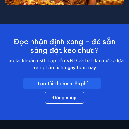
Đọc nhận định xong – đã sẵn
sàng đặt kèo chưa?
Tạo tài khoản cs6, nạp tiền VND và bắt đầu cược dựa
trên phân tích ngay hôm nay.
Tạo tài khoản miễn phí
Đăng nhập