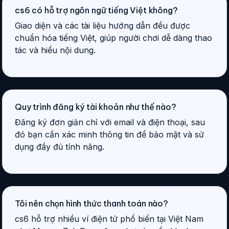
cs6 có hỗ trợ ngôn ngữ tiếng Việt không?
Giao diện và các tài liệu hướng dẫn đều được
chuẩn hóa tiếng Việt, giúp người chơi dễ dàng thao
tác và hiểu nội dung.
Quy trình đăng ký tài khoản như thế nào?
Đăng ký đơn giản chỉ với email và điện thoại, sau
đó bạn cần xác minh thông tin để bảo mật và sử
dụng đầy đủ tính năng.
Tôi nên chọn hình thức thanh toán nào?
cs6 hỗ trợ nhiều ví điện tử phổ biến tại Việt Nam