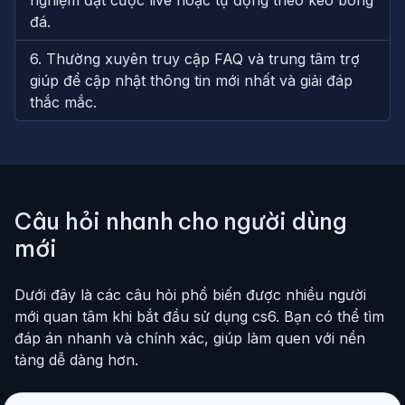
đá.
Thường xuyên truy cập FAQ và trung tâm trợ
giúp để cập nhật thông tin mới nhất và giải đáp
thắc mắc.
Câu hỏi nhanh cho người dùng
mới
Dưới đây là các câu hỏi phổ biến được nhiều người
mới quan tâm khi bắt đầu sử dụng cs6. Bạn có thể tìm
đáp án nhanh và chính xác, giúp làm quen với nền
tảng dễ dàng hơn.