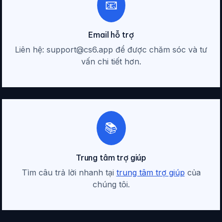
📧
Email hỗ trợ
Liên hệ:
support@cs6.app
để được chăm sóc và tư
vấn chi tiết hơn.
📚
Trung tâm trợ giúp
Tìm câu trả lời nhanh tại
trung tâm trợ giúp
của
chúng tôi.