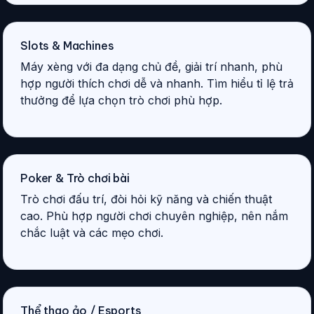
Slots & Machines
Máy xèng với đa dạng chủ đề, giải trí nhanh, phù
hợp người thích chơi dễ và nhanh. Tìm hiểu tỉ lệ trả
thưởng để lựa chọn trò chơi phù hợp.
Poker & Trò chơi bài
Trò chơi đấu trí, đòi hỏi kỹ năng và chiến thuật
cao. Phù hợp người chơi chuyên nghiệp, nên nắm
chắc luật và các mẹo chơi.
Thể thao ảo / Esports