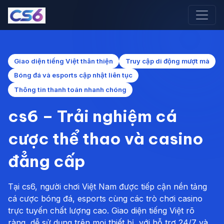
Giao diện tiếng Việt thân thiện
Truy cập di động mượt mà
Bóng đá và esports cập nhật liên tục
Thông tin thanh toán nhanh chóng
cs6 – Trải nghiệm cá
cược thể thao và casino
đẳng cấp
Tại cs6, người chơi Việt Nam được tiếp cận nền tảng
cá cược bóng đá, esports cùng các trò chơi casino
trực tuyến chất lượng cao. Giao diện tiếng Việt rõ
ràng, dễ sử dụng trên mọi thiết bị, với hỗ trợ 24/7 và