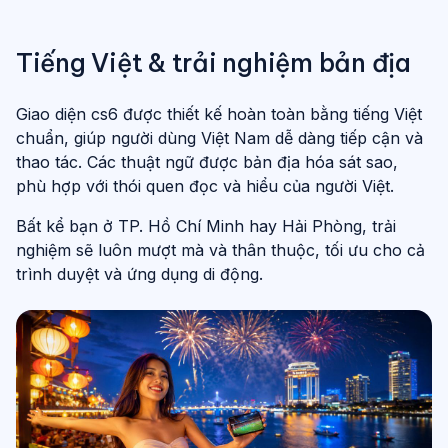
Tiếng Việt & trải nghiệm bản địa
Giao diện cs6 được thiết kế hoàn toàn bằng tiếng Việt
chuẩn, giúp người dùng Việt Nam dễ dàng tiếp cận và
thao tác. Các thuật ngữ được bản địa hóa sát sao,
phù hợp với thói quen đọc và hiểu của người Việt.
Bất kể bạn ở TP. Hồ Chí Minh hay Hải Phòng, trải
nghiệm sẽ luôn mượt mà và thân thuộc, tối ưu cho cả
trình duyệt và ứng dụng di động.