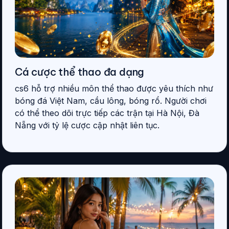
Cá cược thể thao đa dạng
cs6 hỗ trợ nhiều môn thể thao được yêu thích như
bóng đá Việt Nam, cầu lông, bóng rổ. Người chơi
có thể theo dõi trực tiếp các trận tại Hà Nội, Đà
Nẵng với tỷ lệ cược cập nhật liên tục.