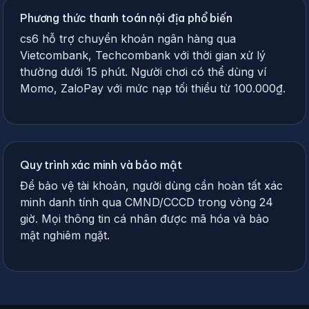
Phương thức thanh toán nội địa phổ biến
cs6 hỗ trợ chuyển khoản ngân hàng qua
Vietcombank, Techcombank với thời gian xử lý
thường dưới 15 phút. Người chơi có thể dùng ví
Momo, ZaloPay với mức nạp tối thiểu từ 100.000₫.
Quy trình xác minh và bảo mật
Để bảo vệ tài khoản, người dùng cần hoàn tất xác
minh danh tính qua CMND/CCCD trong vòng 24
giờ. Mọi thông tin cá nhân được mã hóa và bảo
mật nghiêm ngặt.