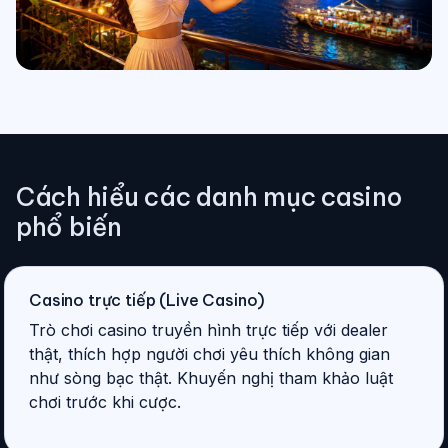
Cách hiểu các danh mục casino
phổ biến
Casino trực tiếp (Live Casino)
Trò chơi casino truyền hình trực tiếp với dealer
thật, thích hợp người chơi yêu thích không gian
như sòng bạc thật. Khuyến nghị tham khảo luật
chơi trước khi cược.